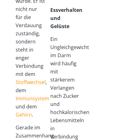
wurde. Er ist
nicht nur
Essverhalten
für die
und
Verdauung
Gelüste
zuständig,
Ein
sondern
Ungleichgewicht
steht in
im Darm
enger
wird häufig
Verbindung
mit
mit dem
stärkerem
Stoffwechsel
,
Verlangen
dem
nach Zucker
Immunsystem
und
und dem
hochkalorischen
Gehirn
.
Lebensmitteln
Gerade im
in
Zusammenhang
Verbindung