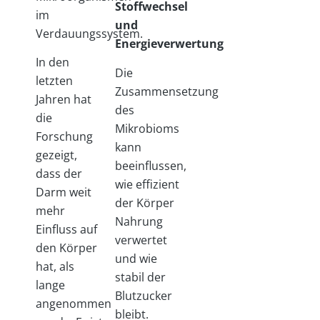
Stoffwechsel
im
und
Verdauungssystem.
Energieverwertung
In den
Die
letzten
Zusammensetzung
Jahren hat
des
die
Mikrobioms
Forschung
kann
gezeigt,
beeinflussen,
dass der
wie effizient
Darm weit
der Körper
mehr
Nahrung
Einfluss auf
verwertet
den Körper
und wie
hat, als
stabil der
lange
Blutzucker
angenommen
bleibt.