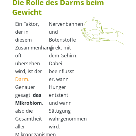
Die Rolle des Darms beim
Gewicht
Ein Faktor,
Nervenbahnen
der in
und
diesem
Botenstoffe
Zusammenhang
direkt mit
oft
dem Gehirn.
übersehen
Dabei
wird, ist der
beeinflusst
Darm
.
er, wann
Genauer
Hunger
gesagt:
das
entsteht
Mikrobiom
,
und wann
also die
Sättigung
Gesamtheit
wahrgenommen
aller
wird.
Mikroorganismen