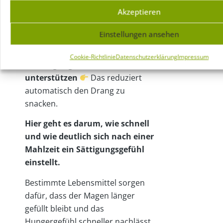
Akzeptieren
Einstellungen ansehen
Was langfristig beim
Abnehmen wirklich hilft
Cookie-Richtlinie
Datenschutzerklärung
Impressum
1. Sättigung bewusst
unterstützen
Das reduziert
automatisch den Drang zu
snacken.
Hier geht es darum, wie schnell
und wie deutlich sich nach einer
Mahlzeit ein Sättigungsgefühl
einstellt.
Bestimmte Lebensmittel sorgen
dafür, dass der Magen länger
gefüllt bleibt und das
Hungergefühl schneller nachlässt.