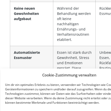
Keine neuen
Während der
Rückke
Gewohnheiten
Behandlung werden
Essmu
aufgebaut
oft keine
nachhaltigen
Ernährungs- und
Verhaltensroutinen
etabliert.
Automatisierte
Essen ist stark durch
Unbew
Essmuster
Gewohnheit, Stress
Essen,
und Emotionen
Rückfal
geprägt. Diese
Routin
Muster bleiben
Cookie-Zustimmung verwalten
bestehen.
Um dir ein optimales Erlebnis zu bieten, verwenden wir Technologien wie Co
Geräteinformationen zu speichern und/oder darauf zuzugreifen. Wenn du di
Technologien zustimmst, können wir Daten wie das Surfverhalten oder eindeu
dieser Website verarbeiten. Wenn du deine Zustimmung nicht erteilst oder zu
können bestimmte Merkmale und Funktionen beeinträchtigt werden.