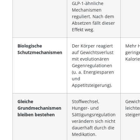
GLP-1-ähnliche
Mechanismen
reguliert. Nach dem
Absetzen fällt dieser
Effekt weg.
Biologische
Der Körper reagiert
Mehr H
Schutzmechanismen
auf Gewichtsverlust
gering
mit evolutionären
Kalori
Gegenregulationen
(u. a. Energiesparen
und
Appetitsteigerung).
Gleiche
Stoffwechsel,
Gewich
Grundmechanismen
Hunger- und
leicht
bleiben bestehen
Sättigungsregulation
steige
verändern sich nicht
dauerhaft durch die
Medikation.