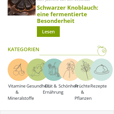
Schwarzer Knoblauch:
eine fermentierte
Besonderheit
Lesen
KATEGORIEN
Vitamine
Gesundheit
Diät &
Schönheit
Früchte
Rezepte
&
Ernährung
&
Mineralstoffe
Pflanzen