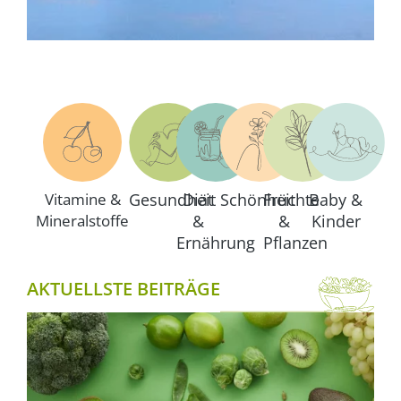
Vitamine &
Gesundheit
Diät
Schönheit
Früchte
Baby &
Mineralstoffe
&
&
Kinder
Ernährung
Pflanzen
AKTUELLSTE BEITRÄGE