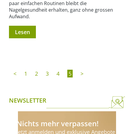
paar einfachen Routinen bleibt die
Nagelgesundheit erhalten, ganz ohne grossen
Aufwand.
Lesen
<
1
2
3
4
5
>
NEWSLETTER
Nichts mehr verpassen!
Jetzt anmelden und exklusive Angebote