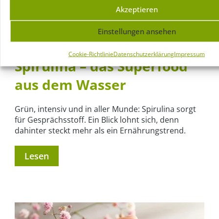
Akzeptieren
Einstellungen ansehen
15.04.25
Von:
Jasmine van den Eeckhout
Kommentare
Cookie-Richtlinie
Datenschutzerklärung
Impressum
Spirulina – das Superfood
aus dem Wasser
Grün, intensiv und in aller Munde: Spirulina sorgt
für Gesprächsstoff. Ein Blick lohnt sich, denn
dahinter steckt mehr als ein Ernährungstrend.
Lesen