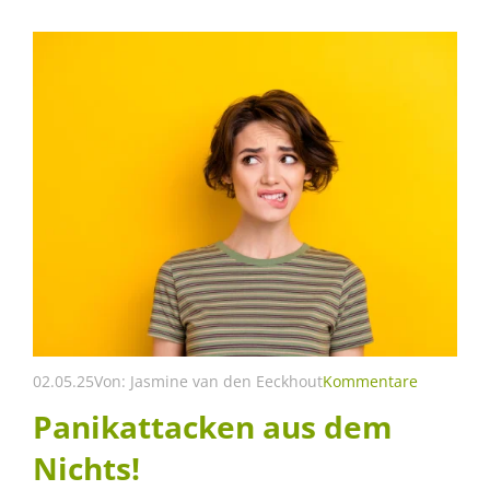
02.05.25
Von:
Jasmine van den Eeckhout
Kommentare
Panikattacken aus dem
Nichts!