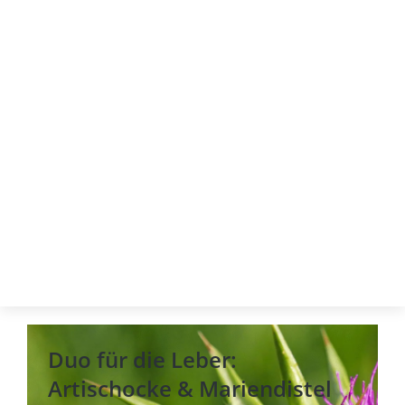
Duo für die Leber:
Artischocke & Mariendistel