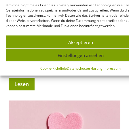
Um dir ein optimales Erlebnis zu bieten, verwenden wir Technologien wie Co
Geräteinformationen zu speichern und/oder darauf zuzugreifen. Wenn du di
Technologien zustimmst, können wir Daten wie das Surfverhalten oder eindeu
Probiotika – für ein gutes
dieser Website verarbeiten. Wenn du deine Zustimmung nicht erteilst oder zu
können bestimmte Merkmale und Funktionen beeinträchtigt werden.
Bauchgefühl!
Akzeptieren
Jasmine van den Eeckhout
15.08.2024
Keine Kommentare
Einstellungen ansehen
Probiotika sind der Schlüssel zu Ihrem
Wohlbefinden – fühlen Sie sich jeden Tag leichter
Cookie-Richtlinie
Datenschutzerklärung
Impressum
und energiegeladener mit der Kraft der Probiotika.
Lesen