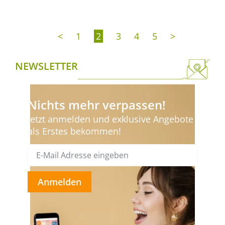
<
1
2
3
4
5
>
NEWSLETTER
Nichts mehr verpassen!
Jetzt anmelden und exklusive Angebote
als Erstes bekommen!
Anmelden