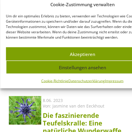
Fieberbläschen!
Cookie-Zustimmung verwalten
Lesen
Um dir ein optimales Erlebnis zu bieten, verwenden wir Technologien wie Co
Geräteinformationen zu speichern und/oder darauf zuzugreifen. Wenn du di
Technologien zustimmst, können wir Daten wie das Surfverhalten oder eindeu
dieser Website verarbeiten. Wenn du deine Zustimmung nicht erteilst oder zu
10.02. 2025
können bestimmte Merkmale und Funktionen beeinträchtigt werden.
Von:
Jasmine van den Eeckhout
Ist Abnehmen mit
Akzeptieren
OMNi-BiOTiC Metabolic
wirklich möglich?
Einstellungen ansehen
Lesen
Cookie-Richtlinie
Datenschutzerklärung
Impressum
8.06. 2023
Von:
Jasmine van den Eeckhout
Die faszinierende
Teufelskralle: Eine
natürliche Wunderwaffe